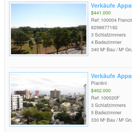
Verkäufe Appa
$441.000
Ref: 100004 Franc
8298677192
3 Schlafzimmers
4 Badezimmer
340 M² Bau / M² Gr
Verkäufe Appa
Piantini
$462.000
Ref: 100020F
3 Schlafzimmers
5 Badezimmer
330 M² Bau / M² Gr