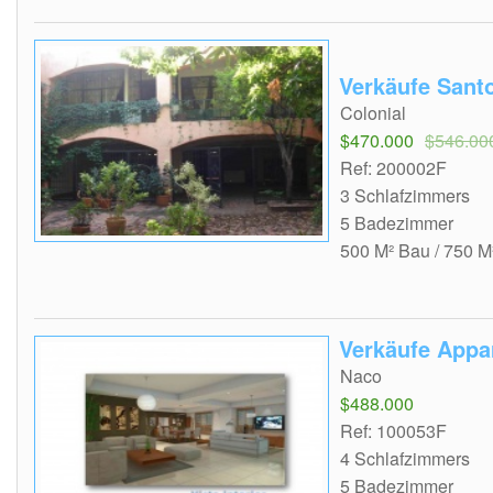
Verkäufe Sant
Colonial
$470.000
$546.00
Ref: 200002F
3 Schlafzimmers
5 Badezimmer
500 M² Bau / 750 M
Verkäufe Appa
Naco
$488.000
Ref: 100053F
4 Schlafzimmers
5 Badezimmer