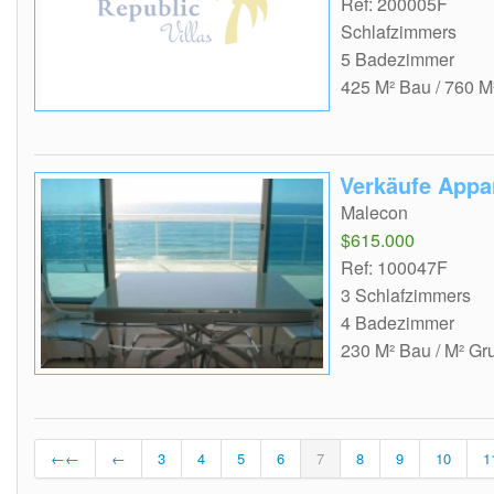
Ref: 200005F
Schlafzimmers
5 Badezimmer
425 M² Bau / 760 M
Verkäufe Appa
Malecon
$615.000
Ref: 100047F
3 Schlafzimmers
4 Badezimmer
230 M² Bau / M² Gr
←←
←
3
4
5
6
7
8
9
10
1