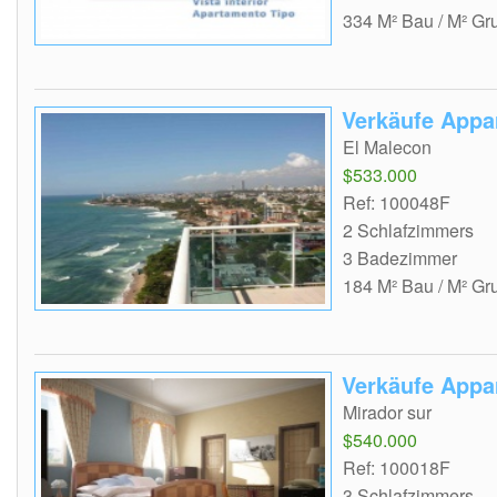
334 M² Bau / M² Gr
Verkäufe Appa
El Malecon
$533.000
Ref: 100048F
2 Schlafzimmers
3 Badezimmer
184 M² Bau / M² Gr
Verkäufe Appa
Mirador sur
$540.000
Ref: 100018F
3 Schlafzimmers