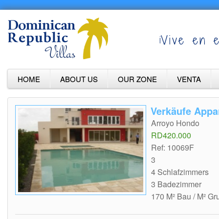
¡Vive en e
HOME
ABOUT US
OUR ZONE
VENTA
Verkäufe Appa
Arroyo Hondo
RD420.000
Ref: 10069F
3
4 Schlafzimmers
3 Badezimmer
170 M² Bau / M² Gr